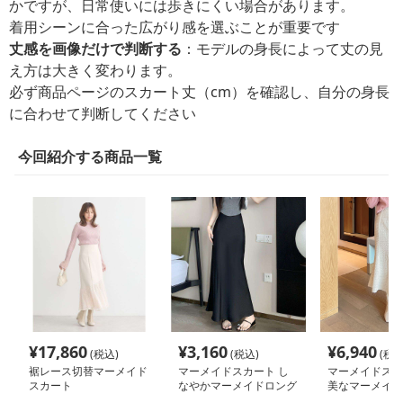
かですが、日常使いには歩きにくい場合があります。
着用シーンに合った広がり感を選ぶことが重要です
丈感を画像だけで判断する
：モデルの身長によって丈の見
え方は大きく変わります。
必ず商品ページのスカート丈（cm）を確認し、自分の身長
に合わせて判断してください
今回紹介する商品一覧
¥
17,860
¥
3,160
¥
6,940
(税込)
(税込)
(税込
裾レース切替マーメイド
マーメイドスカート し
マーメイドスカ
スカート
なやかマーメイドロング
美なマーメイド
スカート
スカート