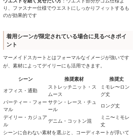
ウエストを細く見せたい方
：ウエスト部分がゴム仕様よ
り、ファスナー仕様でウエストにしっかりフィットするも
のが効果的です
着用シーンが限定されている場合に見るべきポイ
ント
マーメイドスカートとはフォーマルなイメージが強いです
が、素材によってデイリーにも活用できます。
シーン
推奨素材
推奨丈
ストレッチニット・ス
ミモレ〜ロン
オフィス・通勤
ムース
グ丈
パーティー・フォー
サテン・レース・チュ
ロング丈
マル
ール
デイリー・カジュア
ミニ〜ミモレ
デニム・コットン混
ル
丈
シーンに合わない素材を選ぶと、コーディネートが浮いて