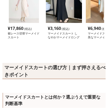
¥
17,860
¥
3,160
¥
6,940
(税込)
(税込)
(税込
裾レース切替マーメイド
マーメイドスカート し
マーメイドスカ
スカート
なやかマーメイドロング
美なマーメイド
スカート
スカート
マーメイドスカートの選び方｜まず押さえるべ
きポイント
マーメイドスカートとは何か？選ぶうえで重要な
判断基準