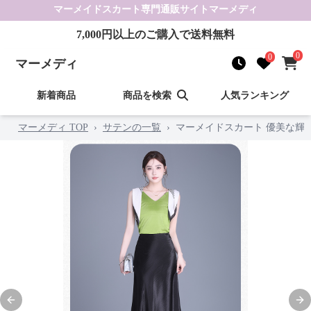
マーメイドスカート
専門通販サイト
マーメディ
7,000
円以上のご購入で送料無料
0
0
マーメディ
新着商品
商品を検索
人気ランキング
マーメディ TOP
›
サテンの一覧
›
マーメイドスカート 優美な輝
Previous slide
Nex