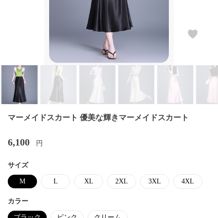
マーメイドスカート 優美な輝きマーメイドスカート
6,100
円
サイズ
M
L
XL
2XL
3XL
4XL
カラー
ブラック
ピンク
クリーム