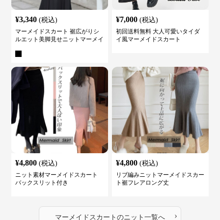
¥
3,340
¥
7,000
(税込)
(税込)
マーメイドスカート 裾広がりシ
初回送料無料 大人可愛いタイダ
ルエット美脚見せニットマーメイ
イ風マーメイドスカート
ドスカート
¥
4,800
¥
4,800
(税込)
(税込)
ニット素材マーメイドスカート
リブ編みニットマーメイドスカー
バックスリット付き
ト裾フレアロング丈
›
マーメイドスカート
の
ニット
一覧へ