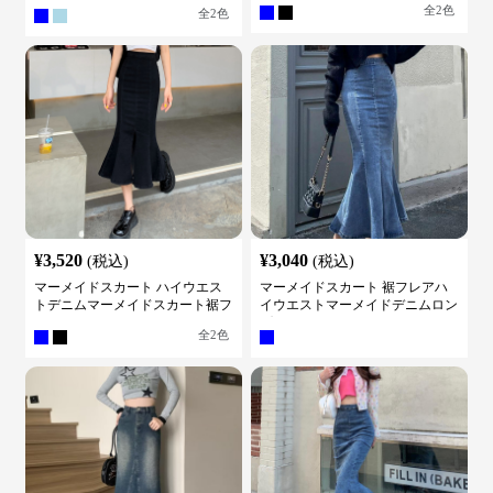
ト
全
2
色
全
2
色
¥
3,520
¥
3,040
(税込)
(税込)
マーメイドスカート ハイウエス
マーメイドスカート 裾フレアハ
トデニムマーメイドスカート裾フ
イウエストマーメイドデニムロン
レア
グスカート
全
2
色