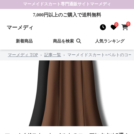
マーメイドスカート
専門通販サイト
マーメディ
7,000
円以上のご購入で送料無料
0
0
マーメディ
新着商品
商品を検索
人気ランキング
マーメディ TOP
›
記事一覧
›
マーメイドスカート×ベルトのコー