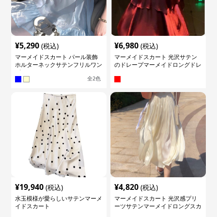
¥
5,290
¥
6,980
(税込)
(税込)
マーメイドスカート パール装飾
マーメイドスカート 光沢サテン
ホルターネックサテンフリルワン
のドレープマーメイドロングドレ
ピース
ス
全
2
色
¥
19,940
¥
4,820
(税込)
(税込)
水玉模様が愛らしいサテンマーメ
マーメイドスカート 光沢感プリ
イドスカート
ーツサテンマーメイドロングスカ
ート