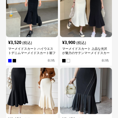
¥
3,520
¥
3,900
(税込)
(税込)
マーメイドスカート ハイウエス
マーメイドスカート 上品な光沢
トデニムマーメイドスカート裾フ
が魅力のサテンマーメイドスカー
レア
ト
全
2
色
全
2
色