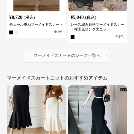
¥
8,720
¥
5,040
(税込)
(税込)
チュール重ねマーメイドスカート
レース編み花柄マーメイドスカー
ト韓国風ロング丈ニット
全
2
色
全
2
色
›
マーメイドスカート
の
レース
一覧へ
マーメイドスカートニットのおすすめアイテム