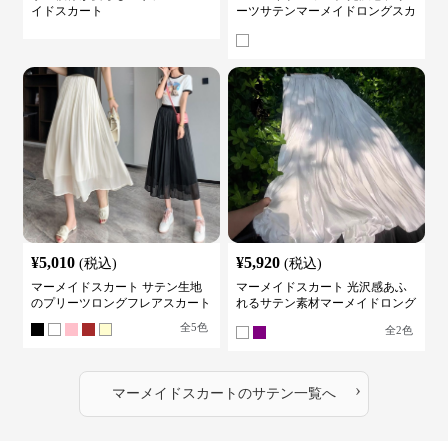
イドスカート
ーツサテンマーメイドロングスカ
ート
¥
5,010
¥
5,920
(税込)
(税込)
マーメイドスカート サテン生地
マーメイドスカート 光沢感あふ
のプリーツロングフレアスカート
れるサテン素材マーメイドロング
スカート
全
5
色
全
2
色
›
マーメイドスカート
の
サテン
一覧へ