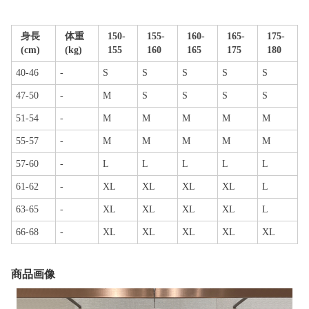
身長
体重
150-
155-
160-
165-
175-
(cm)
(kg)
155
160
165
175
180
40-46
-
S
S
S
S
S
47-50
-
M
S
S
S
S
51-54
-
M
M
M
M
M
55-57
-
M
M
M
M
M
57-60
-
L
L
L
L
L
61-62
-
XL
XL
XL
XL
L
63-65
-
XL
XL
XL
XL
L
66-68
-
XL
XL
XL
XL
XL
商品画像