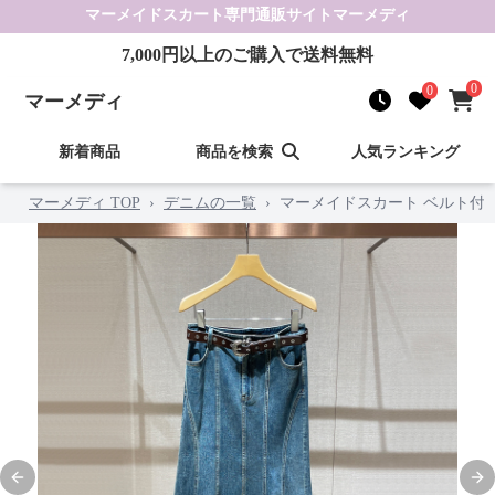
マーメイドスカート
専門通販サイト
マーメディ
7,000
円以上のご購入で送料無料
0
0
マーメディ
新着商品
商品を検索
人気ランキング
マーメディ TOP
›
デニムの一覧
›
マーメイドスカート ベルト付
Previous slide
Nex