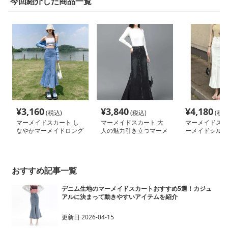
今回紹介した商品一覧
¥
3,160
¥
3,840
¥
4,180
(税込)
(税込)
(税込
マーメイドスカート し
マーメイドスカート 大
マーメイドスカ
なやかマーメイドロング
人の魅力引き立つマーメ
ーメイドシルエ
スカート
イドデニムロングスカー
ニムロングスカ
ト
おすすめ記事一覧
デニム生地のマーメイドスカートおすすめ5選！カジュ
アルに決まって動きやすいアイテムを紹介
更新日
2026-04-15