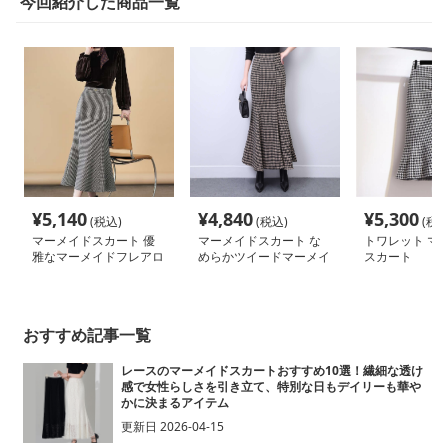
今回紹介した商品一覧
¥
5,140
¥
4,840
¥
5,300
(税込)
(税込)
(税込
マーメイドスカート 優
マーメイドスカート な
トワレット マ
雅なマーメイドフレアロ
めらかツイードマーメイ
スカート
ングスカート
ドロングスカート
おすすめ記事一覧
レースのマーメイドスカートおすすめ10選！繊細な透け
感で女性らしさを引き立て、特別な日もデイリーも華や
かに決まるアイテム
更新日
2026-04-15