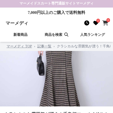
マーメイドスカート
専門通販サイト
マーメディ
7,000
円以上のご購入で送料無料
0
0
マーメディ
新着商品
商品を検索
人気ランキング
マーメディ TOP
›
記事一覧
›
クラシカルな雰囲気が漂う！千鳥柄