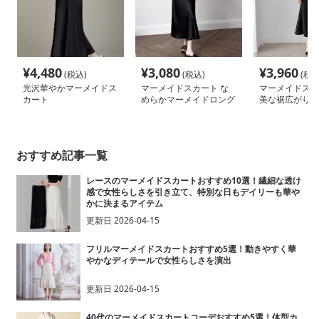
¥
4,480
¥
3,080
¥
3,960
(税込)
(税込)
(税込
光沢華やかマーメイドス
マーメイドスカート な
マーメイドスカ
カート
めらかマーメイドロング
美な裾広がりツ
スカート
カート
おすすめ記事一覧
レースのマーメイドスカートおすすめ10選！繊細な透け
感で女性らしさを引き立て、特別な日もデイリーも華や
かに決まるアイテム
更新日
2026-04-15
フリルマーメイドスカートおすすめ5選！動きやすく華
やかなディテールで女性らしさを演出
更新日
2026-04-15
40代のマーメイドスカートコーデおすすめ5選！体型カ