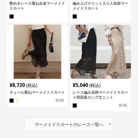
艶めきレース重ね合皮マーメイド
編み上げスリット入り人魚姫マー
スカート
メイドスカート
¥
8,720
¥
5,040
(税込)
(税込)
チュール重ねマーメイドスカート
レース編み花柄マーメイドスカー
ト韓国風ロング丈ニット
全
2
色
全
2
色
›
マーメイドスカート
の
レース
一覧へ