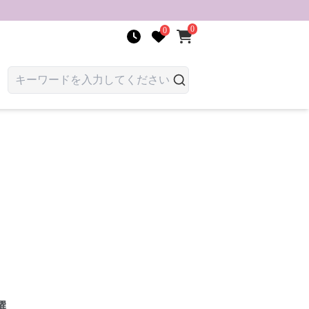
0
0
選