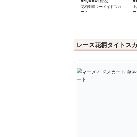
¥
4,680
¥
(税込)
花柄刺繍マーメイドスカ
上
ート
ー
レース花柄タイトス