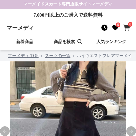
マーメイドスカート
専門通販サイト
マーメディ
7,000
円以上のご購入で送料無料
0
0
マーメディ
新着商品
商品を検索
人気ランキング
マーメディ TOP
›
スーツの一覧
›
ハイウエストフレアマーメイ
Previous slide
Nex