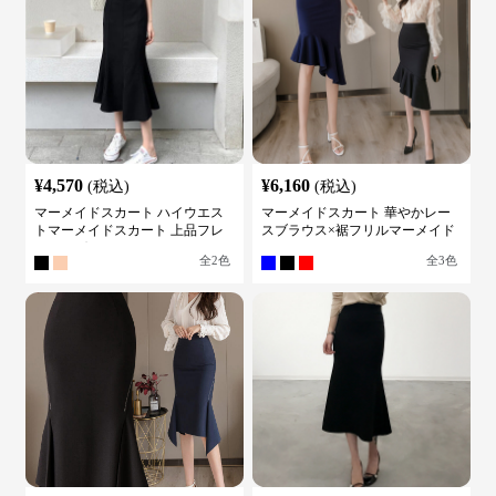
¥
4,570
¥
6,160
(税込)
(税込)
マーメイドスカート ハイウエス
マーメイドスカート 華やかレー
トマーメイドスカート 上品フレ
スブラウス×裾フリルマーメイド
アロング
スカートスーツ
全
2
色
全
3
色