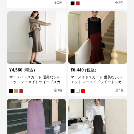
全
2
色
全
2
色
¥
4,560
¥
6,440
(税込)
(税込)
マーメイドスカート 優美なシル
マーメイドスカート 優美なシル
エット マーメイドツイードスカ
エット マーメイドツイードスカ
ート
ート
全
3
色
全
3
色