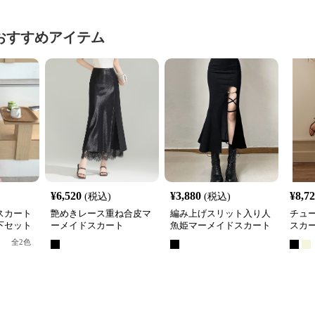
おすすめアイテム
¥
6,520
¥
3,880
¥
8,7
(税込)
(税込)
スカート
艶めきレース重ね合皮マ
編み上げスリット入り人
チュ
下セット
ーメイドスカート
魚姫マーメイドスカート
スカ
全
2
色