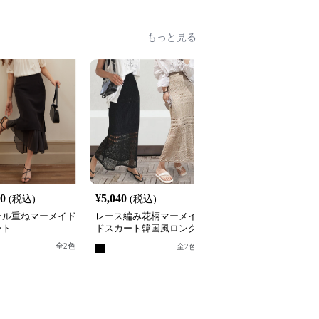
もっと見る
20
¥
5,040
¥
6,840
(税込)
(税込)
(税込)
ール重ねマーメイド
レース編み花柄マーメイ
二〇二五年夏新作 レー
ート
ドスカート韓国風ロング
切り替えマーメイドスカ
丈ニット
ート ハイウエスト
全
2
色
全
8
色
全
2
色