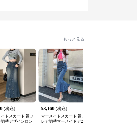
もっと見る
50
¥
3,160
¥
3,090
(税込)
(税込)
(税込)
メイドスカート 裾フ
マーメイドスカート 裾フ
マーメイドスカート 大
ジ切替デザインロン
レア切替マーメイドデニ
めポケット付きロング丈
マーメイドスカート
ムスカート
デニムマーメイドスカー
ト