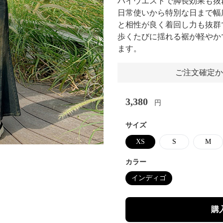
ハイウエストで脚長効果も抜
日常使いから特別な日まで幅
と相性が良く着回し力も抜群
歩くたびに揺れる裾が軽やか
ます。
ご注文確定か
Next slide
3,380
円
サイズ
XS
S
M
カラー
インディゴ
購