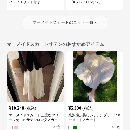
バックスリット付き
ト裾フレアロング丈
›
マーメイドスカート
の
ニット
一覧へ
マーメイドスカートサテンのおすすめアイテム
¥
10,240
¥
5,300
(税込)
(税込)
マーメイドスカート 上品なプリ
光沢感が美しいサテンプリーツマ
ーツ使いのサテンロングスカート
ーメイドスカート
全
2
色
全
2
色