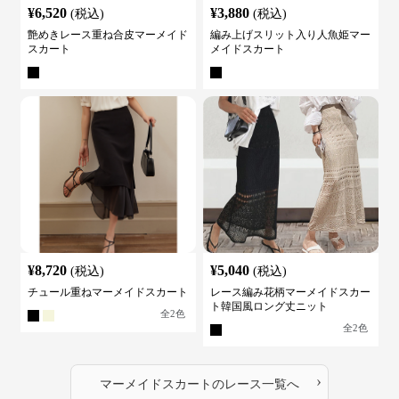
¥
6,520
¥
3,880
(税込)
(税込)
艶めきレース重ね合皮マーメイド
編み上げスリット入り人魚姫マー
スカート
メイドスカート
¥
8,720
¥
5,040
(税込)
(税込)
チュール重ねマーメイドスカート
レース編み花柄マーメイドスカー
ト韓国風ロング丈ニット
全
2
色
全
2
色
›
マーメイドスカート
の
レース
一覧へ