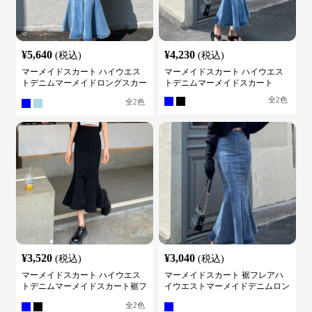
¥
5,640
¥
4,230
(税込)
(税込)
マーメイドスカート ハイウエス
マーメイドスカート ハイウエス
トデニムマーメイドロングスカー
トデニムマーメイドスカート
ト
全
2
色
全
2
色
¥
3,520
¥
3,040
(税込)
(税込)
マーメイドスカート ハイウエス
マーメイドスカート 裾フレアハ
トデニムマーメイドスカート裾フ
イウエストマーメイドデニムロン
レア
グスカート
全
2
色