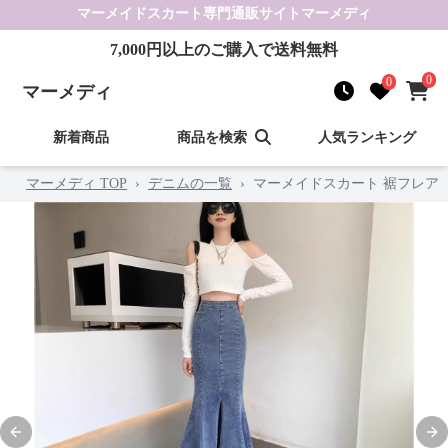
マーメイドスカート
専門通販サイト
マーメディ
7,000
円以上のご購入で送料無料
0
0
マーメディ
新着商品
商品を検索
人気ランキング
マーメディ TOP
›
デニムの一覧
›
マーメイドスカート 裾フレア
Previous slide
Nex