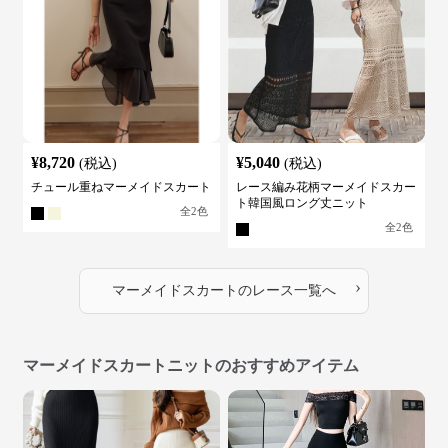
¥
8,720
¥
5,040
(税込)
(税込)
チュール重ねマーメイドスカート
レース編み花柄マーメイドスカー
ト韓国風ロング丈ニット
全
2
色
全
2
色
›
マーメイドスカート
の
レース
一覧へ
マーメイドスカートニットのおすすめアイテム