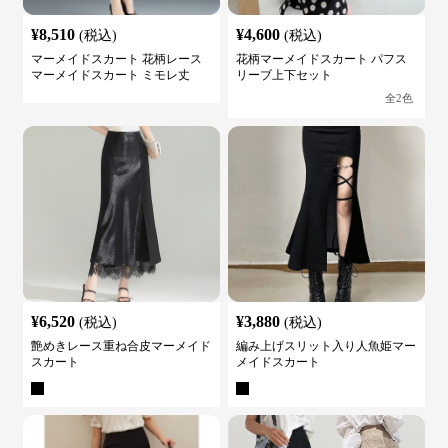
¥
8,510
¥
4,600
(税込)
(税込)
マーメイドスカート 花柄レース
花柄マーメイドスカート パフス
マーメイドスカート ミモレ丈
リーブ上下セット
全
2
色
¥
6,520
¥
3,880
(税込)
(税込)
艶めきレース重ね合皮マーメイド
編み上げスリット入り人魚姫マー
スカート
メイドスカート