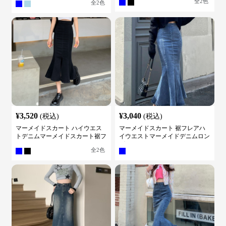
全
2
色
全
2
色
¥
3,520
¥
3,040
(税込)
(税込)
マーメイドスカート ハイウエス
マーメイドスカート 裾フレアハ
トデニムマーメイドスカート裾フ
イウエストマーメイドデニムロン
レア
グスカート
全
2
色