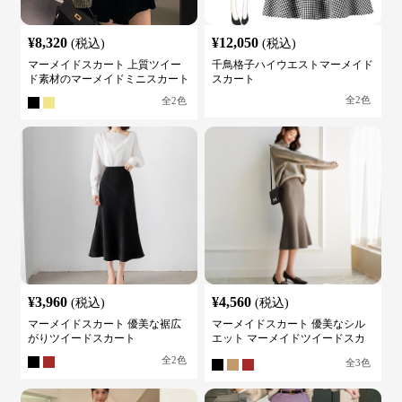
¥
8,320
¥
12,050
(税込)
(税込)
マーメイドスカート 上質ツイー
千鳥格子ハイウエストマーメイド
ド素材のマーメイドミニスカート
スカート
全
2
色
全
2
色
¥
3,960
¥
4,560
(税込)
(税込)
マーメイドスカート 優美な裾広
マーメイドスカート 優美なシル
がりツイードスカート
エット マーメイドツイードスカ
ート
全
2
色
全
3
色