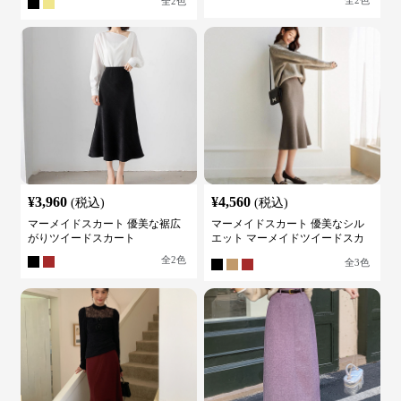
全
2
色
全
2
色
¥
3,960
¥
4,560
(税込)
(税込)
マーメイドスカート 優美な裾広
マーメイドスカート 優美なシル
がりツイードスカート
エット マーメイドツイードスカ
ート
全
2
色
全
3
色