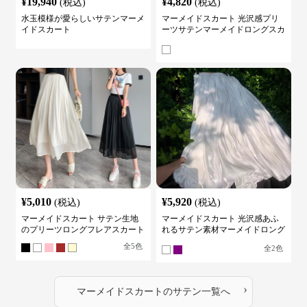
¥
19,940
¥
4,820
(税込)
(税込)
水玉模様が愛らしいサテンマーメ
マーメイドスカート 光沢感プリ
イドスカート
ーツサテンマーメイドロングスカ
ート
¥
5,010
¥
5,920
(税込)
(税込)
マーメイドスカート サテン生地
マーメイドスカート 光沢感あふ
のプリーツロングフレアスカート
れるサテン素材マーメイドロング
スカート
全
5
色
全
2
色
›
マーメイドスカート
の
サテン
一覧へ