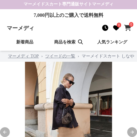
マーメイドスカート
専門通販サイト
マーメディ
7,000
円以上のご購入で送料無料
0
0
マーメディ
新着商品
商品を検索
人気ランキング
マーメディ TOP
›
ツイードの一覧
›
マーメイドスカート しなや
Previous slide
Nex