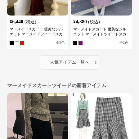
¥
6,440
¥
4,380
(税込)
(税込)
マーメイドスカート 優美なシル
マーメイドスカート 優美なシル
エット マーメイドツイードスカ
エット マーメイドツイードスカ
ート
ート
全
3
色
全
2
色
›
人気アイテム一覧へ
マーメイドスカートツイードの新着アイテム