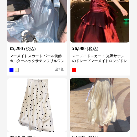
¥
5,290
¥
6,980
(税込)
(税込)
マーメイドスカート パール装飾
マーメイドスカート 光沢サテン
ホルターネックサテンフリルワン
のドレープマーメイドロングドレ
ピース
ス
全
2
色