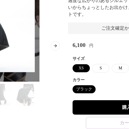
適度な広がりのあるシルエッ
いからちょっとしたお出かけ
トです。
ご注文確定か
6,100
円
Next slide
サイズ
XS
S
M
カラー
ブラック
購
カー