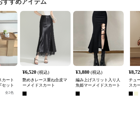
おすすめアイテム
¥
6,520
¥
3,880
¥
8,7
(税込)
(税込)
スカート
艶めきレース重ね合皮マ
編み上げスリット入り人
チュ
下セット
ーメイドスカート
魚姫マーメイドスカート
スカ
全
2
色