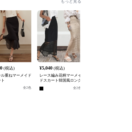
もっと見る
20
¥
5,040
¥
6,840
(税込)
(税込)
(税込)
ール重ねマーメイド
レース編み花柄マーメイ
二〇二五年夏新作 レー
ート
ドスカート韓国風ロング
切り替えマーメイドスカ
丈ニット
ート ハイウエスト
全
2
色
全
8
色
全
2
色