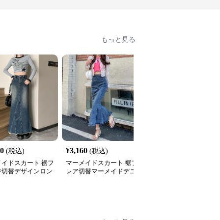
もっと見る
50
¥
3,160
¥
3,090
(税込)
(税込)
(税込)
メイドスカート 裾フ
マーメイドスカート 裾フ
マーメイドスカート 大
ジ切替デザインロン
レア切替マーメイドデニ
めポケット付きロング丈
マーメイドスカート
ムスカート
デニムマーメイドスカー
ト