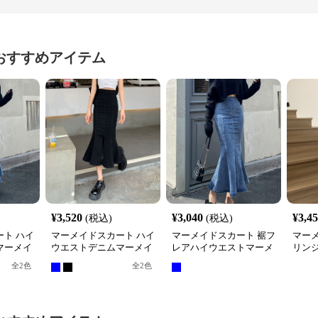
おすすめアイテム
¥
3,520
¥
3,040
¥
3,4
(税込)
(税込)
ト ハイ
マーメイドスカート ハイ
マーメイドスカート 裾フ
マー
マーメイ
ウエストデニムマーメイ
レアハイウエストマーメ
リン
ドスカート裾フレア
イドデニムロングスカー
グ丈
全
2
色
全
2
色
ト