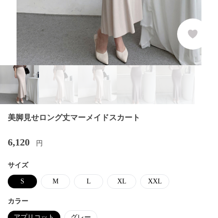
美脚見せロング丈マーメイドスカート
6,120
円
サイズ
S
M
L
XL
XXL
カラー
アプリコット
グレー