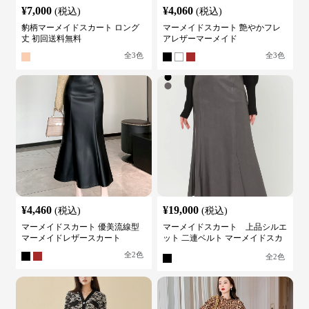
¥
7,000
¥
4,060
(税込)
(税込)
豹柄マーメイドスカート ロング
マーメイドスカート 艶やかフレ
丈 初回送料無料
アレザーマーメイド
全
3
色
全
3
色
¥
4,460
¥
19,000
(税込)
(税込)
マーメイドスカート 優美流線型
マーメイドスカート 上品シルエ
マーメイドレザースカート
ット 二連ベルト マーメイドスカ
ート
全
2
色
全
2
色