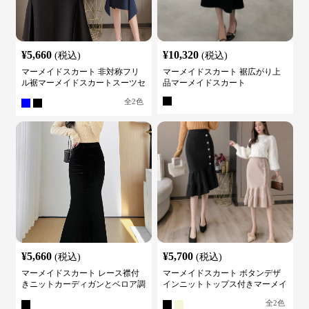
¥
5,660
¥
10,320
(税込)
(税込)
マーメイドスカート 非対称フリ
マーメイドスカート 裾広がり上
ル裾マーメイドスカートスーツセ
品マーメイドスカート
ット
全
2
色
¥
5,660
¥
5,700
(税込)
(税込)
マーメイドスカート レース襟付
マーメイドスカート ボタンデザ
きニットカーディガンとベロア調
インニットトップス付きマーメイ
マーメイドスカートスーツ
ドスーツ
全
2
色