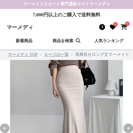
マーメイドスカート
専門通販サイト
マーメディ
7,000
円以上のご購入で送料無料
0
0
マーメディ
新着商品
商品を検索
人気ランキング
マーメディ TOP
›
スーツの一覧
›
美脚見せロング丈マーメイド
Previous slide
Nex