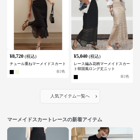
¥
8,720
¥
5,040
(税込)
(税込)
チュール重ねマーメイドスカート
レース編み花柄マーメイドスカー
ト韓国風ロング丈ニット
全
2
色
全
2
色
›
人気アイテム一覧へ
マーメイドスカートレースの新着アイテム