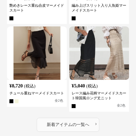
艶めきレース重ね合皮マーメイド
編み上げスリット入り人魚姫マー
スカート
メイドスカート
¥
8,720
¥
5,040
(税込)
(税込)
チュール重ねマーメイドスカート
レース編み花柄マーメイドスカー
ト韓国風ロング丈ニット
全
2
色
全
2
色
›
新着アイテムの一覧へ