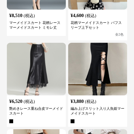
¥
8,510
¥
4,600
(税込)
(税込)
マーメイドスカート 花柄レース
花柄マーメイドスカート パフス
マーメイドスカート ミモレ丈
リーブ上下セット
全
2
色
¥
6,520
¥
3,880
(税込)
(税込)
艶めきレース重ね合皮マーメイド
編み上げスリット入り人魚姫マー
スカート
メイドスカート