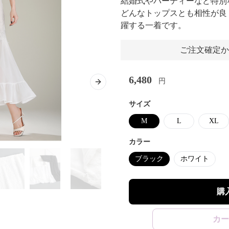
結婚式やパーティーなど特別
どんなトップスとも相性が良
躍する一着です。
ご注文確定か
6,480
円
Next slide
サイズ
M
L
XL
カラー
ブラック
ホワイト
購
カー