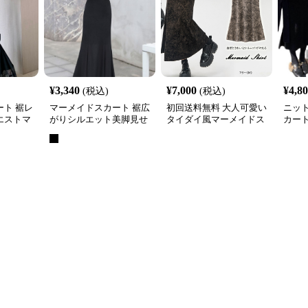
¥
3,340
¥
7,000
¥
4,8
(税込)
(税込)
ト 裾レ
マーメイドスカート 裾広
初回送料無料 大人可愛い
ニッ
エストマ
がりシルエット美脚見せ
タイダイ風マーメイドス
カー
スカート
ニットマーメイドスカー
カート
き
ト