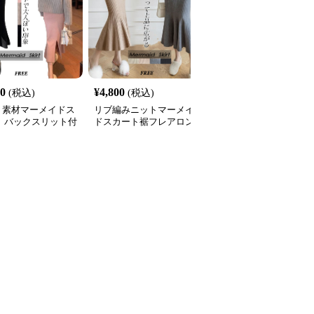
00
¥
4,800
¥
5,200
(税込)
(税込)
(税込)
ト素材マーメイドス
リブ編みニットマーメイ
チェック柄マーメイドス
ト バックスリット付
ドスカート裾フレアロン
カート上品カジュアルロ
グ丈
ング丈
全
2
色