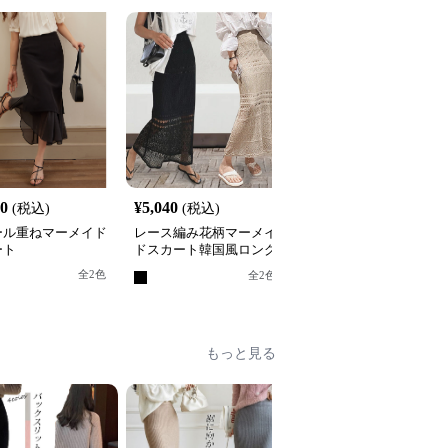
20
¥
5,040
¥
6,840
(税込)
(税込)
(税込)
ール重ねマーメイド
レース編み花柄マーメイ
二〇二五年夏新作 レー
ート
ドスカート韓国風ロング
切り替えマーメイドスカ
丈ニット
ート ハイウエスト
全
2
色
全
8
色
全
2
色
もっと見る