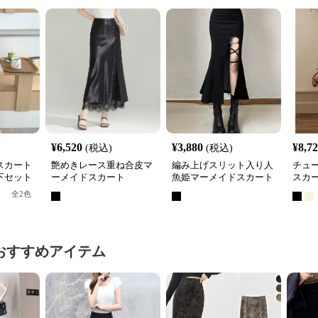
¥
6,520
¥
3,880
¥
8,7
(税込)
(税込)
スカート
艶めきレース重ね合皮マ
編み上げスリット入り人
チュ
下セット
ーメイドスカート
魚姫マーメイドスカート
スカ
全
2
色
おすすめアイテム