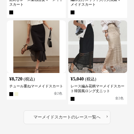
スカート
メイドスカート
¥
8,720
¥
5,040
(税込)
(税込)
チュール重ねマーメイドスカート
レース編み花柄マーメイドスカー
ト韓国風ロング丈ニット
全
2
色
全
2
色
›
マーメイドスカート
の
レース
一覧へ