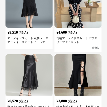
¥
8,510
¥
4,600
(税込)
(税込)
マーメイドスカート 花柄レース
花柄マーメイドスカート パフス
マーメイドスカート ミモレ丈
リーブ上下セット
全
2
色
¥
6,520
¥
3,880
(税込)
(税込)
艶めきレース重ね合皮マーメイド
編み上げスリット入り人魚姫マー