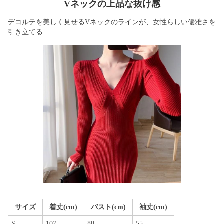
Vネックの上品な抜け感
デコルテを美しく見せるVネックのラインが、女性らしい優雅さを
引き立てる
サイズ
着丈(cm)
バスト(cm)
袖丈(cm)
S
107
80
55