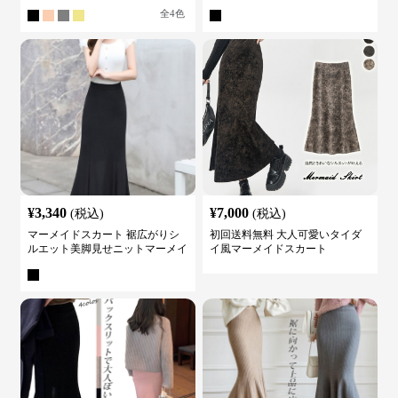
ト
スカート
全
4
色
¥
3,340
¥
7,000
(税込)
(税込)
マーメイドスカート 裾広がりシ
初回送料無料 大人可愛いタイダ
ルエット美脚見せニットマーメイ
イ風マーメイドスカート
ドスカート