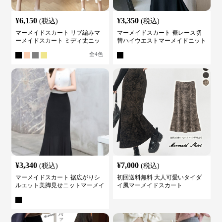
¥
6,150
¥
3,350
(税込)
(税込)
マーメイドスカート リブ編みマ
マーメイドスカート 裾レース切
ーメイドスカート ミディ丈ニッ
替ハイウエストマーメイドニット
ト
スカート
全
4
色
¥
3,340
¥
7,000
(税込)
(税込)
マーメイドスカート 裾広がりシ
初回送料無料 大人可愛いタイダ
ルエット美脚見せニットマーメイ
イ風マーメイドスカート
ドスカート