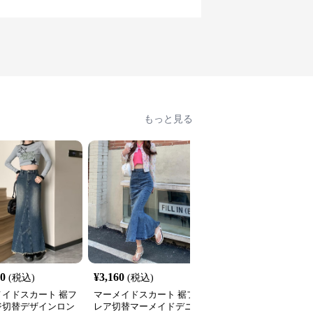
もっと見る
50
¥
3,160
¥
3,090
(税込)
(税込)
(税込)
メイドスカート 裾フ
マーメイドスカート 裾フ
マーメイドスカート 大
ジ切替デザインロン
レア切替マーメイドデニ
めポケット付きロング丈