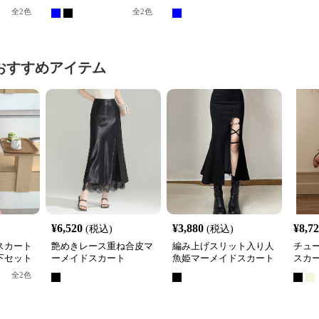
ドスカート裾フレア
イドデニムロングスカー
グ丈
全
2
色
全
2
色
ト
おすすめアイテム
¥
6,520
¥
3,880
¥
8,7
(税込)
(税込)
スカート
艶めきレース重ね合皮マ
編み上げスリット入り人
チュ
下セット
ーメイドスカート
魚姫マーメイドスカート
スカ
全
2
色