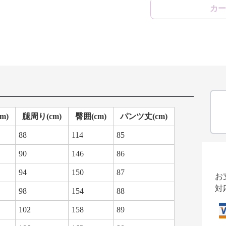
カー
m)
腿周り(cm)
臀囲(cm)
パンツ丈(cm)
88
114
85
90
146
86
94
150
87
お
対
98
154
88
102
158
89