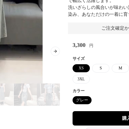
で幅広く活躍します。
洗いざらしの風合いが味わい
染み、あなただけの一着に育
ご注文確定か
3,300
円
Next slide
サイズ
XS
S
M
3XL
カラー
グレー
購