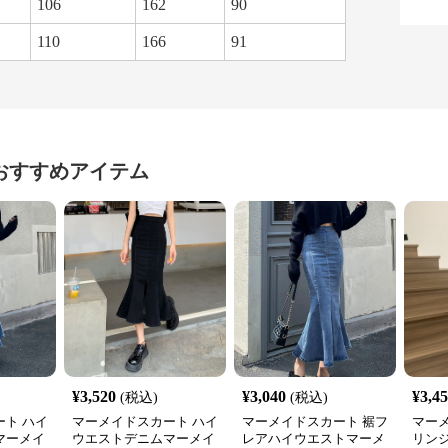
106
162
90
110
166
91
おすすめアイテム
¥
3,520
¥
3,040
¥
3,4
(税込)
(税込)
ト ハイ
マーメイドスカート ハイ
マーメイドスカート 裾フ
マー
マーメイ
ウエストデニムマーメイ
レアハイウエストマーメ
リン