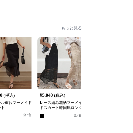
マーメイドスカート
ムスカート
デニムマーメイドスカー
ト
もっと見る
20
¥
5,040
¥
6,840
(税込)
(税込)
(税込)
ール重ねマーメイド
レース編み花柄マーメイ
二〇二五年夏新作 レー
ート
ドスカート韓国風ロング
切り替えマーメイドスカ
丈ニット
ート ハイウエスト
全
2
色
全
8
色
全
2
色