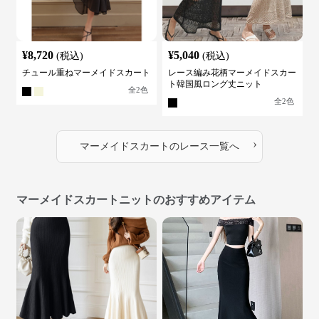
¥
8,720
¥
5,040
(税込)
(税込)
チュール重ねマーメイドスカート
レース編み花柄マーメイドスカー
ト韓国風ロング丈ニット
全
2
色
全
2
色
›
マーメイドスカート
の
レース
一覧へ
マーメイドスカートニットのおすすめアイテム