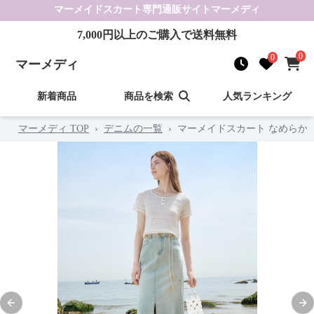
マーメイドスカート
専門通販サイト
マーメディ
7,000
円以上のご購入で送料無料
0
0
マーメディ
新着商品
商品を検索
人気ランキング
マーメディ TOP
›
デニムの一覧
›
マーメイドスカート なめらか
Previous slide
Nex