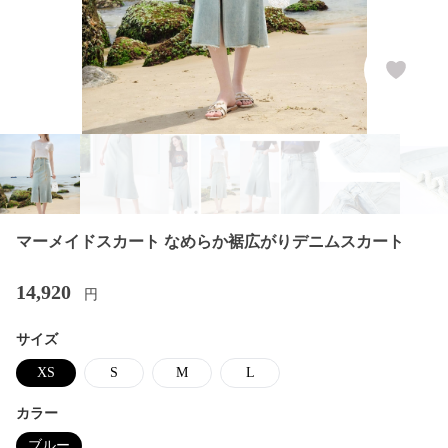
マーメイドスカート なめらか裾広がりデニムスカート
14,920
円
サイズ
XS
S
M
L
カラー
ブルー