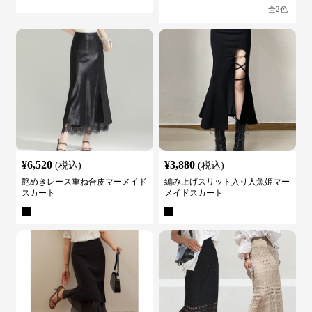
全
2
色
¥
6,520
¥
3,880
(税込)
(税込)
艶めきレース重ね合皮マーメイド
編み上げスリット入り人魚姫マー
スカート
メイドスカート