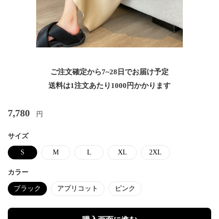
ご注文確定から7~28日でお届け予定
送料は1注文あたり
1000
円かかります
7,780
円
サイズ
S
M
L
XL
2XL
カラー
ブラック
アプリコット
ピンク