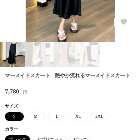
マーメイドスカート 艶やか流れるマーメイドスカート
7,780
円
サイズ
S
M
L
XL
2XL
カラー
ブラック
アプリコット
ピンク