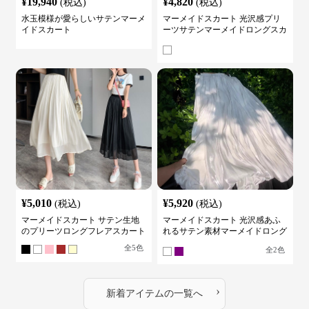
¥
19,940
¥
4,820
(税込)
(税込)
水玉模様が愛らしいサテンマーメ
マーメイドスカート 光沢感プリ
イドスカート
ーツサテンマーメイドロングスカ
ート
¥
5,010
¥
5,920
(税込)
(税込)
マーメイドスカート サテン生地
マーメイドスカート 光沢感あふ
のプリーツロングフレアスカート
れるサテン素材マーメイドロング
スカート
全
5
色
全
2
色
›
新着アイテムの一覧へ