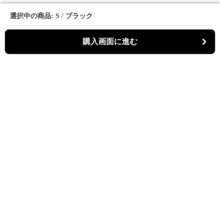
選択中の商品: S / ブラック
選択中の商品: S / ブラック
購入画面に進む
購入画面に進む
マーメディ
について
会社概要
利用規約