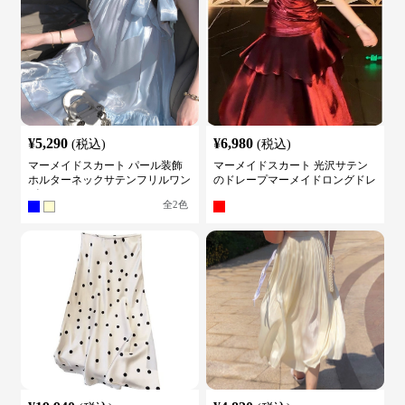
¥
5,290
¥
6,980
(税込)
(税込)
マーメイドスカート パール装飾
マーメイドスカート 光沢サテン
ホルターネックサテンフリルワン
のドレープマーメイドロングドレ
ピース
ス
全
2
色