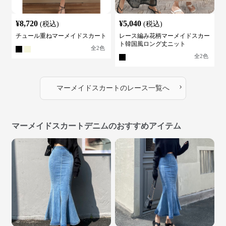
¥
8,720
¥
5,040
(税込)
(税込)
チュール重ねマーメイドスカート
レース編み花柄マーメイドスカー
ト韓国風ロング丈ニット
全
2
色
全
2
色
›
マーメイドスカート
の
レース
一覧へ
マーメイドスカートデニムのおすすめアイテム