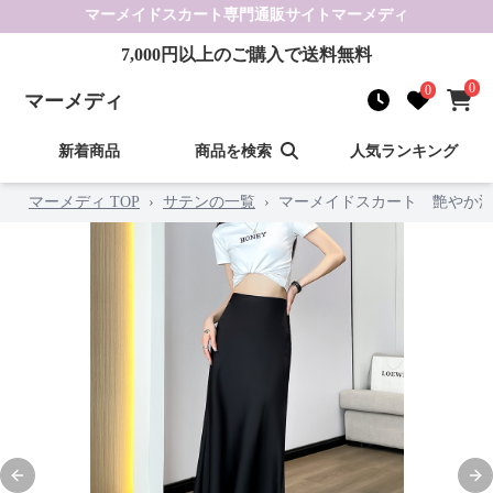
マーメイドスカート
専門通販サイト
マーメディ
7,000
円以上のご購入で送料無料
0
0
マーメディ
新着商品
商品を検索
人気ランキング
マーメディ TOP
›
サテンの一覧
›
マーメイドスカート 艶やか
Previous slide
Nex