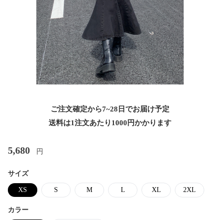
ご注文確定から7~28日でお届け予定
送料は1注文あたり
1000
円かかります
5,680
円
サイズ
XS
S
M
L
XL
2XL
カラー