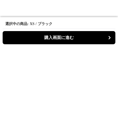
選択中の商品: XS / ブラック
選択中の商品: XS / ブラック
購入画面に進む
購入画面に進む
マーメディ
について