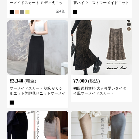
ーメイドスカート ミディ丈ニッ
替ハイウエストマーメイドニット
ト
スカート
全
4
色
¥
3,340
¥
7,000
(税込)
(税込)
マーメイドスカート 裾広がりシ
初回送料無料 大人可愛いタイダ
ルエット美脚見せニットマーメイ
イ風マーメイドスカート
ドスカート