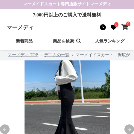
マーメイドスカート
専門通販サイト
マーメディ
7,000
円以上のご購入で送料無料
0
0
マーメディ
新着商品
商品を検索
人気ランキング
マーメディ TOP
›
デニムの一覧
›
マーメイドスカート 裾広が
Previous slide
Nex