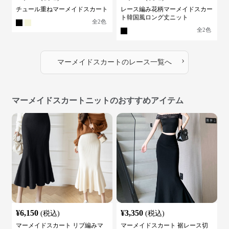
チュール重ねマーメイドスカート
レース編み花柄マーメイドスカー
ト韓国風ロング丈ニット
全
2
色
全
2
色
›
マーメイドスカート
の
レース
一覧へ
マーメイドスカートニットのおすすめアイテム
¥
6,150
¥
3,350
(税込)
(税込)
マーメイドスカート リブ編みマ
マーメイドスカート 裾レース切