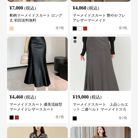
¥
7,000
¥
4,060
(税込)
(税込)
豹柄マーメイドスカート ロング
マーメイドスカート 艶やかフレ
丈 初回送料無料
アレザーマーメイド
全
3
色
全
3
色
¥
4,460
¥
19,000
(税込)
(税込)
マーメイドスカート 優美流線型
マーメイドスカート 上品シルエ
マーメイドレザースカート
ット 二連ベルト マーメイドスカ
ート
全
2
色
全
2
色