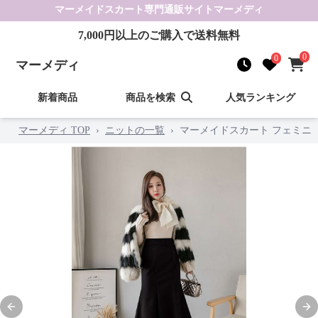
マーメイドスカート
専門通販サイト
マーメディ
7,000
円以上のご購入で送料無料
0
0
マーメディ
新着商品
商品を検索
人気ランキング
マーメディ TOP
›
ニットの一覧
›
マーメイドスカート フェミニ
Previous slide
Nex