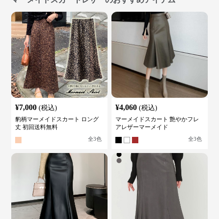
¥
7,000
¥
4,060
(税込)
(税込)
豹柄マーメイドスカート ロング
マーメイドスカート 艶やかフレ
丈 初回送料無料
アレザーマーメイド
全
3
色
全
3
色