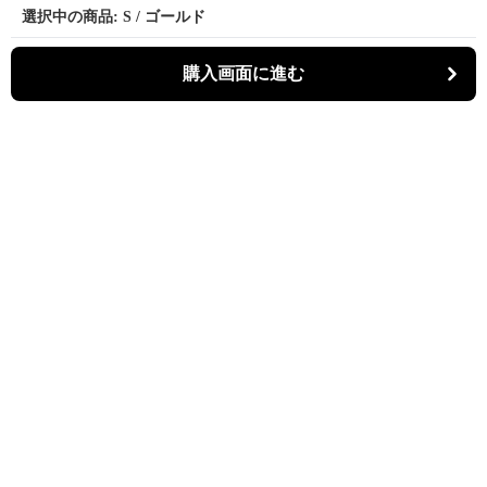
選択中の商品: S / ゴールド
選択中の商品: S / ゴールド
購入画面に進む
購入画面に進む
マーメディ
について
会社概要
利用規約