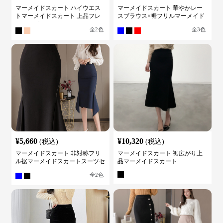
マーメイドスカート ハイウエス
マーメイドスカート 華やかレー
トマーメイドスカート 上品フレ
スブラウス×裾フリルマーメイド
アロング
スカートスーツ
全
2
色
全
3
色
¥
5,660
¥
10,320
(税込)
(税込)
マーメイドスカート 非対称フリ
マーメイドスカート 裾広がり上
ル裾マーメイドスカートスーツセ
品マーメイドスカート
ット
全
2
色