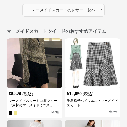
›
マーメイドスカート
の
レザー
一覧へ
マーメイドスカートツイードのおすすめアイテム
¥
8,320
¥
12,050
(税込)
(税込)
マーメイドスカート 上質ツイー
千鳥格子ハイウエストマーメイド
ド素材のマーメイドミニスカート
スカート
全
2
色
全
2
色