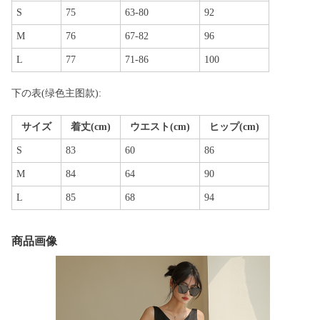
S
75
63-80
92
M
76
67-82
96
L
77
71-86
100
下の表(绿色主图款):
サイズ
着丈(cm)
ウエスト(cm)
ヒップ(cm)
S
83
60
86
M
84
64
90
L
85
68
94
商品画像