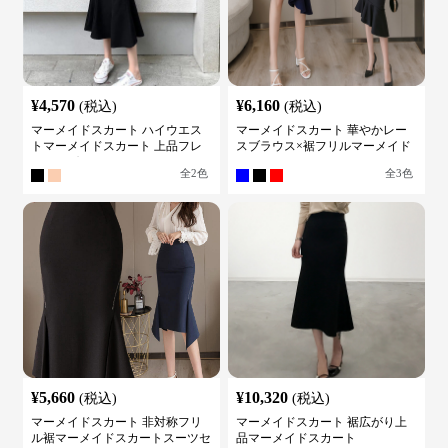
¥
4,570
¥
6,160
(税込)
(税込)
マーメイドスカート ハイウエス
マーメイドスカート 華やかレー
トマーメイドスカート 上品フレ
スブラウス×裾フリルマーメイド
アロング
スカートスーツ
全
2
色
全
3
色
¥
5,660
¥
10,320
(税込)
(税込)
マーメイドスカート 非対称フリ
マーメイドスカート 裾広がり上
ル裾マーメイドスカートスーツセ
品マーメイドスカート