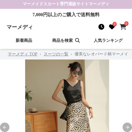
マーメイドスカート
専門通販サイト
マーメディ
7,000
円以上のご購入で送料無料
0
0
マーメディ
新着商品
商品を検索
人気ランキング
マーメディ TOP
›
スーツの一覧
›
優美なレオパード柄マーメイ
Previous slide
Nex