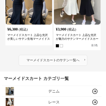
¥
6,300
¥
3,900
(税込)
(税込)
マーメイドスカート 上品な光沢
マーメイドスカート 上品な光沢
が美しいサテン生地マーメイドス
が魅力のサテンマーメイドスカー
カート
ト
全
2
色
›
マーメイドスカート
の
サテン
一覧へ
マーメイドスカート カテゴリ一覧
デニム
レース