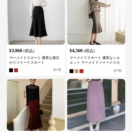
¥
3,960
¥
4,560
(税込)
(税込)
マーメイドスカート 優美な裾広
マーメイドスカート 優美なシル
がりツイードスカート
エット マーメイドツイードスカ
ート
全
2
色
全
3
色