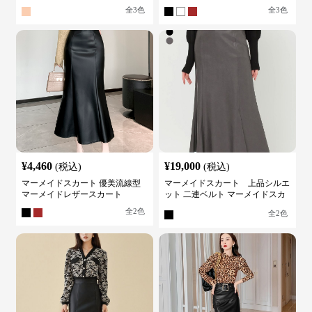
全
3
色
全
3
色
¥
4,460
¥
19,000
(税込)
(税込)
マーメイドスカート 優美流線型
マーメイドスカート 上品シルエ
マーメイドレザースカート
ット 二連ベルト マーメイドスカ
ート
全
2
色
全
2
色