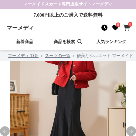
マーメイドスカート
専門通販サイト
マーメディ
7,000
円以上のご購入で送料無料
0
0
マーメディ
新着商品
商品を検索
人気ランキング
マーメディ TOP
›
スーツの一覧
›
優美なシルエット マーメイド
Previous slide
Nex