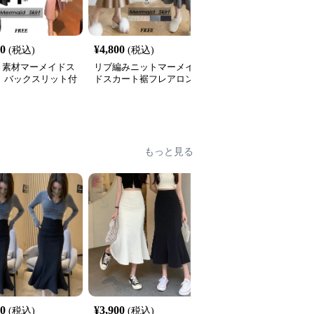
00
¥
4,800
¥
5,200
(税込)
(税込)
(税込)
ト素材マーメイドス
リブ編みニットマーメイ
チェック柄マーメイドス
ト バックスリット付
ドスカート裾フレアロン
カート上品カジュアルロ
グ丈
ング丈
全
2
色
もっと見る
00
¥
3,900
¥
9,450
(税込)
(税込)
(税込)