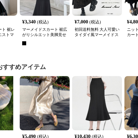
¥
3,340
¥
7,000
¥
4,8
(税込)
(税込)
ト 裾レ
マーメイドスカート 裾広
初回送料無料 大人可愛い
ニッ
エストマ
がりシルエット美脚見せ
タイダイ風マーメイドス
カー
スカート
ニットマーメイドスカー
カート
き
ト
おすすめアイテム
¥
5,490
¥
10,430
¥
6,3
(税込)
(税込)