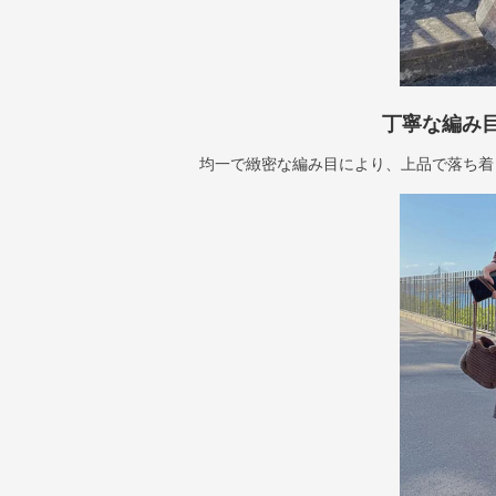
丁寧な編み
均一で緻密な編み目により、上品で落ち着