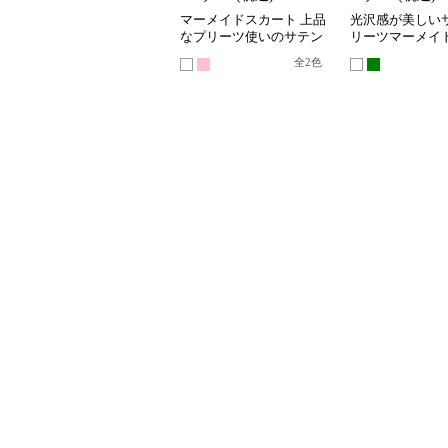
マーメイドスカート 上品
光沢感が美しい
なプリーツ使いのサテン
リーツマーメイ
ロングスカート
ト
全
2
色