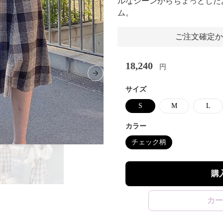
ルなシーンからちょっとした
ム。
ご注文確定か
18,240
円
Next slide
サイズ
S
M
L
カラー
チェック柄
購
カー