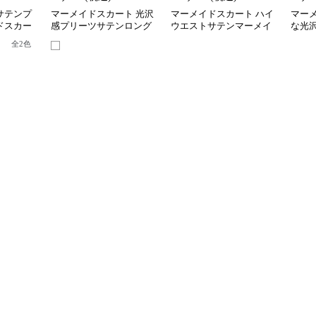
サテンプ
マーメイドスカート 光沢
マーメイドスカート ハイ
マー
ドスカー
感プリーツサテンロング
ウエストサテンマーメイ
な光
スカート
ドミディスカート
地マ
全
2
色