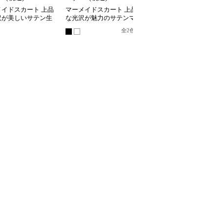
メイドスカート 上品
マーメイドスカート 上品
マーメイドスカート ラ
沢が美しいサテン生
な光沢が魅力のサテンマ
ンストーン装飾サテンマ
ーメイドスカート
ーメイドスカート
ーメイドスカート
全
2
色