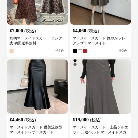
¥
7,000
¥
4,060
(税込)
(税込)
豹柄マーメイドスカート ロング
マーメイドスカート 艶やかフレ
丈 初回送料無料
アレザーマーメイド
全
3
色
全
3
色
¥
4,460
¥
19,000
(税込)
(税込)
マーメイドスカート 優美流線型
マーメイドスカート 上品シルエ
マーメイドレザースカート
ット 二連ベルト マーメイドスカ
ート