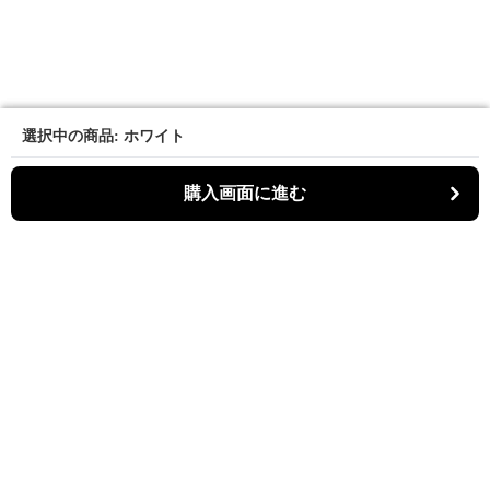
選択中の商品: ホワイト
選択中の商品: ホワイト
購入画面に進む
購入画面に進む
マーメディ
について