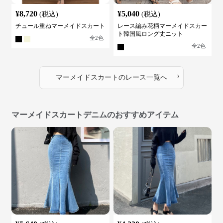
¥
8,720
¥
5,040
(税込)
(税込)
チュール重ねマーメイドスカート
レース編み花柄マーメイドスカー
ト韓国風ロング丈ニット
全
2
色
全
2
色
›
マーメイドスカート
の
レース
一覧へ
マーメイドスカートデニムのおすすめアイテム