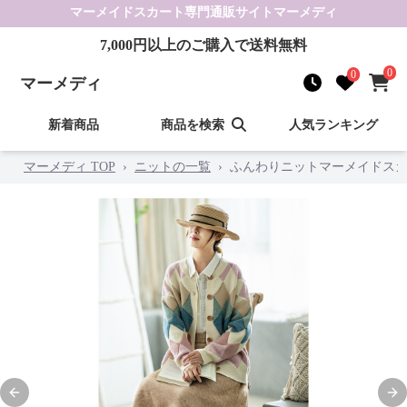
マーメイドスカート
専門通販サイト
マーメディ
7,000
円以上のご購入で送料無料
0
0
マーメディ
新着商品
商品を検索
人気ランキング
マーメディ TOP
›
ニットの一覧
›
ふんわりニットマーメイドス
Previous slide
Nex