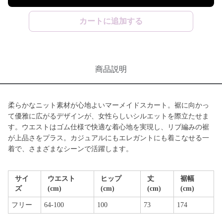
カートに追加する
商品説明
柔らかなニット素材が心地よいマーメイドスカート。裾に向かっ
て優雅に広がるデザインが、女性らしいシルエットを際立たせま
す。ウエストはゴム仕様で快適な着心地を実現し、リブ編みの裾
が上品さをプラス。カジュアルにもエレガントにも着こなせる一
着で、さまざまなシーンで活躍します。
サイ
ウエスト
ヒップ
丈
裾幅
ズ
(cm)
(cm)
(cm)
(cm)
フリー
64-100
100
73
174