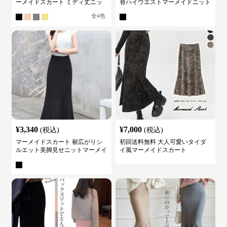
ーメイドスカート ミディ丈ニッ
替ハイウエストマーメイドニット
ト
スカート
全
4
色
¥
3,340
¥
7,000
(税込)
(税込)
マーメイドスカート 裾広がりシ
初回送料無料 大人可愛いタイダ
ルエット美脚見せニットマーメイ
イ風マーメイドスカート
ドスカート