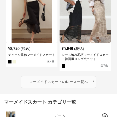
¥
8,720
¥
5,040
(税込)
(税込)
チュール重ねマーメイドスカート
レース編み花柄マーメイドスカー
ト韓国風ロング丈ニット
全
2
色
全
2
色
›
マーメイドスカート
の
レース
一覧へ
マーメイドスカート カテゴリ一覧
デニム