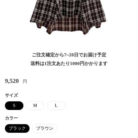
ご注文確定から7~28日でお届け予定
送料は1注文あたり
1000
円かかります
9,520
円
サイズ
S
M
L
カラー
ブラック
ブラウン