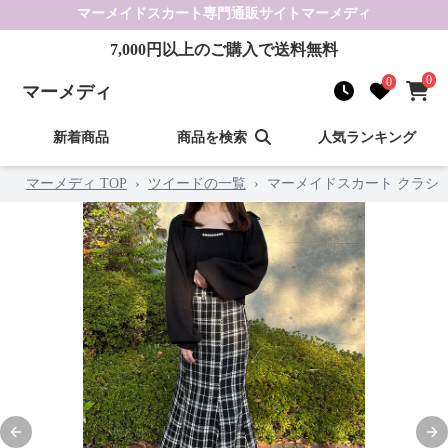
マーメイドスカート
専門通販サイト
マーメディ
7,000
円以上のご購入で送料無料
0
0
マーメディ
新着商品
商品を検索
人気ランキング
マーメディ TOP
›
ツイードの一覧
›
マーメイドスカート クラシ
Previous slide
Nex