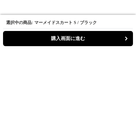
選択中の商品: マーメイドスカート S / ブラック
選択中の商品: マーメイドスカート S / ブラック
購入画面に進む
購入画面に進む
マーメディ
について
会社概要