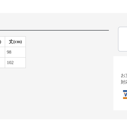
)
丈(cm)
98
102
お
対