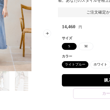
着。あなたのスタイルを格上
ご注文確定か
14,460
円
Next slide
サイズ
S
M
カラー
ライトブルー
ホワイト
購
カー