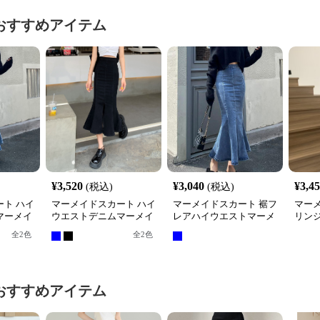
おすすめアイテム
¥
3,520
¥
3,040
¥
3,4
(税込)
(税込)
ト ハイ
マーメイドスカート ハイ
マーメイドスカート 裾フ
マー
マーメイ
ウエストデニムマーメイ
レアハイウエストマーメ
リン
ドスカート裾フレア
イドデニムロングスカー
グ丈
全
2
色
全
2
色
ト
おすすめアイテム