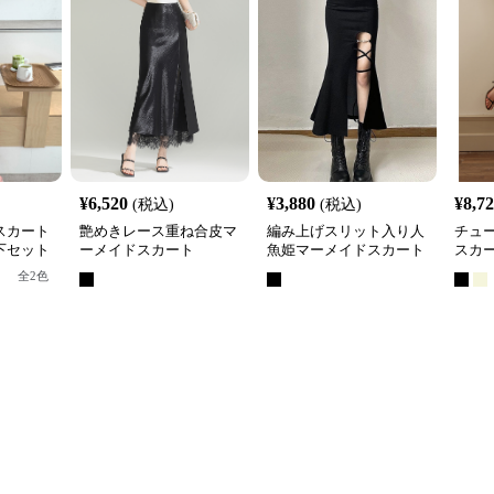
¥
6,520
¥
3,880
¥
8,7
(税込)
(税込)
スカート
艶めきレース重ね合皮マ
編み上げスリット入り人
チュ
下セット
ーメイドスカート
魚姫マーメイドスカート
スカ
全
2
色