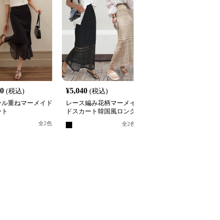
20
¥
5,040
¥
6,840
(税込)
(税込)
(税込)
ール重ねマーメイド
レース編み花柄マーメイ
二〇二五年夏新作 レー
ート
ドスカート韓国風ロング
切り替えマーメイドスカ
丈ニット
ート ハイウエスト
全
2
色
全
8
色
全
2
色