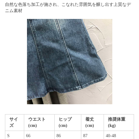
自然な色落ち加工が施され、こなれた雰囲気を醸し出す上質なデ
ニム素材
サイ
ウエスト
ヒップ
着丈
推奨体重
ズ
(cm)
(cm)
(cm)
(kg)
S
66
86
87
40-48