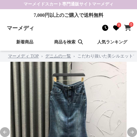
マーメイドスカート
専門通販サイト
マーメディ
7,000
円以上のご購入で送料無料
0
0
マーメディ
新着商品
商品を検索
人気ランキング
マーメディ TOP
›
デニムの一覧
›
こだわり抜いた美シルエット
Previous slide
Nex