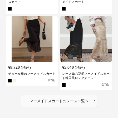
スカート
メイドスカート
¥
8,720
¥
5,040
(税込)
(税込)
チュール重ねマーメイドスカート
レース編み花柄マーメイドスカー
ト韓国風ロング丈ニット
全
2
色
全
2
色
›
マーメイドスカート
の
レース
一覧へ