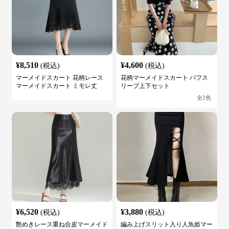
¥
8,510
¥
4,600
(税込)
(税込)
マーメイドスカート 花柄レース
花柄マーメイドスカート パフス
マーメイドスカート ミモレ丈
リーブ上下セット
全
2
色
¥
6,520
¥
3,880
(税込)
(税込)
艶めきレース重ね合皮マーメイド
編み上げスリット入り人魚姫マー