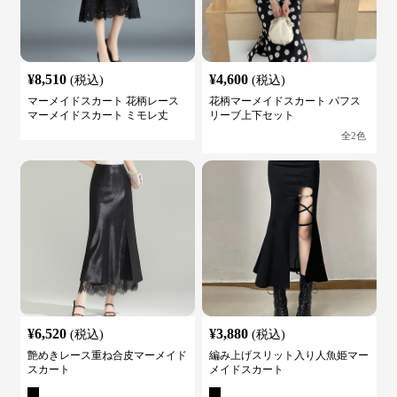
¥
8,510
¥
4,600
(税込)
(税込)
マーメイドスカート 花柄レース
花柄マーメイドスカート パフス
マーメイドスカート ミモレ丈
リーブ上下セット
全
2
色
¥
6,520
¥
3,880
(税込)
(税込)
艶めきレース重ね合皮マーメイド
編み上げスリット入り人魚姫マー
スカート
メイドスカート