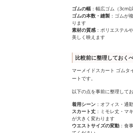
ゴムの幅
：幅広ゴム（3cm
ゴムの本数・縫製
：ゴムが
ります
素材の質感
：ポリエステル
美しく映えます
比較前に整理しておく
マーメイドスカート ゴムタ
ートです。
以下の点を事前に整理して
着用シーン
：オフィス・通
スカート丈
：ミモレ丈・マ
が大きく変わります
ウエストサイズの変動
：食
てください