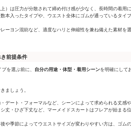
以上）は圧力が分散されて締め付け感が少なく、長時間の着用
複数本入ったタイプや、ウエスト全体にゴムが通っているタイ
やレーヨン混紡など、適度なハリと伸縮性を兼ね備えた素材を
べき前提条件
イプを選ぶ前に、
自分の用途・体型・着用シーン
を明確にして
おきましょう。
勤・デート・フォーマルなど、シーンによって求められる丈感
キシ丈・ひざ下丈など、マーメイドスカートはフレアが始まる
事後や季節によってウエストサイズが変わりやすい方は、ゴム