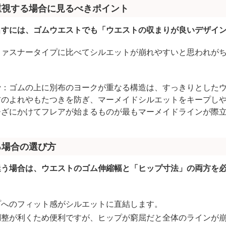
重視する場合に見るべきポイント
出すには、ゴムウエストでも「ウエストの収まりが良いデザイ
ファスナータイプに比べてシルエットが崩れやすいと思われが
。
ン
：ゴムの上に別布のヨークが重なる構造は、すっきりとした
材のよれやもたつきを防ぎ、マーメイドシルエットをキープし
ひざにかけてフレアが始まるものが最もマーメイドラインが際
る場合の選び方
迷う場合は、ウエストのゴム伸縮幅と「ヒップ寸法」の両方を
プへのフィット感がシルエットに直結します。
調整が利くため便利ですが、ヒップが窮屈だと全体のラインが