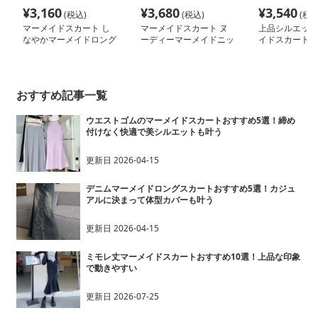
¥
3,160
¥
3,680
¥
3,540
(税込)
(税込)
(税込
マーメイドスカート し
マーメイドスカート ヌ
上品シルエット
なやかマーメイドロング
ーディーマーメイドニッ
イドスカート
スカート
トセットアップ
おすすめ記事一覧
ウエストゴムのマーメイドスカートおすすめ5選！締め
付けなく快適で美シルエットも叶う
更新日
2026-04-15
デニムマーメイドロングスカートおすすめ5選！カジュ
アルに決まって体型カバーも叶う
更新日
2026-04-15
ミモレ丈マーメイドスカートおすすめ10選！上品な印象
で動きやすい
更新日
2026-07-25