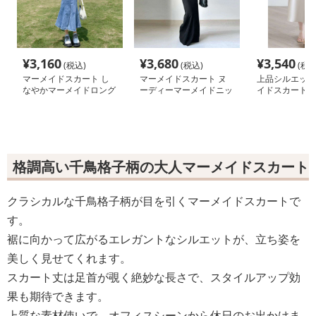
¥
3,160
¥
3,680
¥
3,540
(税込)
(税込)
(税込
マーメイドスカート し
マーメイドスカート ヌ
上品シルエット
なやかマーメイドロング
ーディーマーメイドニッ
イドスカート
スカート
トセットアップ
格調高い千鳥格子柄の大人マーメイドスカート
クラシカルな千鳥格子柄が目を引くマーメイドスカートで
す。
裾に向かって広がるエレガントなシルエットが、立ち姿を
美しく見せてくれます。
スカート丈は足首が覗く絶妙な長さで、スタイルアップ効
果も期待できます。
上質な素材使いで、オフィスシーンから休日のお出かけま