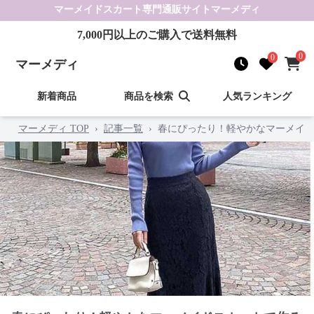
マーメイドスカート
専門通販サイト
マーメディ
7,000
円以上のご購入で送料無料
0
0
マーメディ
新着商品
商品を検索
人気ランキング
マーメディ TOP
›
記事一覧
›
春にぴったり！軽やかなマーメイド