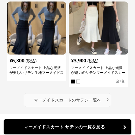
¥
6,300
¥
3,900
(税込)
(税込)
マーメイドスカート 上品な光沢
マーメイドスカート 上品な光沢
が美しいサテン生地マーメイドス
が魅力のサテンマーメイドスカー
カート
ト
全
2
色
›
マーメイドスカート
の
サテン
一覧へ
マーメイドスカート サテンの一覧を見る