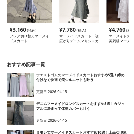
¥
3,160
¥
7,780
¥
4,760
(税込)
(税込)
(税込
フレア切り替えマーメイ
マーメイドスカート 裾
マーメイドスカ
ドスカート
広がりデニムマキシスカ
美刺繍マーメイ
ート
スカート
おすすめ記事一覧
ウエストゴムのマーメイドスカートおすすめ5選！締め
付けなく快適で美シルエットも叶う
更新日
2026-04-15
デニムマーメイドロングスカートおすすめ5選！カジュ
アルに決まって体型カバーも叶う
更新日
2026-04-15
ミモレ丈マーメイドスカートおすすめ10選！上品な印象