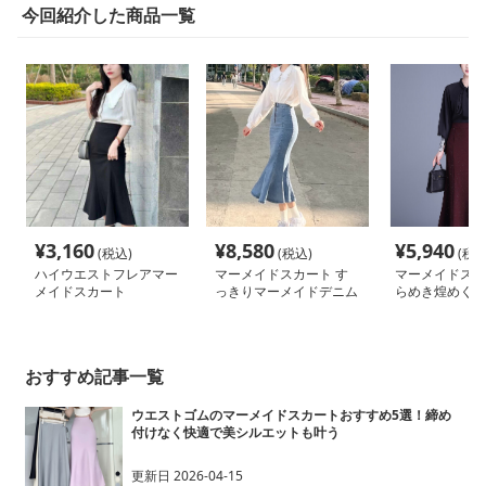
今回紹介した商品一覧
¥
3,160
¥
8,580
¥
5,940
(税込)
(税込)
(税込
ハイウエストフレアマー
マーメイドスカート す
マーメイドスカ
メイドスカート
っきりマーメイドデニム
らめき煌めくマ
スカート
輝きスカート
おすすめ記事一覧
ウエストゴムのマーメイドスカートおすすめ5選！締め
付けなく快適で美シルエットも叶う
更新日
2026-04-15