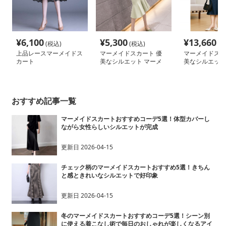
¥
6,100
¥
5,300
¥
13,660
(税込)
(税込)
(税
上品レースマーメイドス
マーメイドスカート 優
マーメイドスカ
カート
美なシルエット マーメ
美なシルエット
イドニットスカート
イドデニムスカ
おすすめ記事一覧
マーメイドスカートおすすめコーデ5選！体型カバーし
ながら女性らしいシルエットが完成
更新日
2026-04-15
チェック柄のマーメイドスカートおすすめ5選！きちん
と感ときれいなシルエットで好印象
更新日
2026-04-15
冬のマーメイドスカートおすすめコーデ5選！シーン別
に使える着こなし術で毎日のおしゃれが楽しくなるアイ