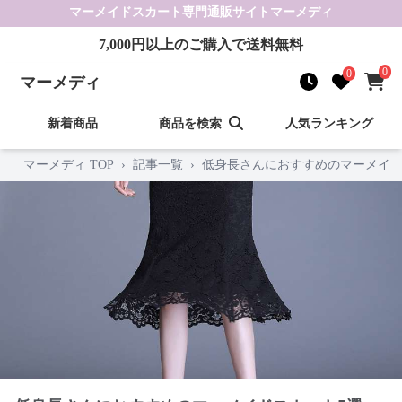
マーメイドスカート
専門通販サイト
マーメディ
7,000
円以上のご購入で送料無料
0
0
マーメディ
新着商品
商品を検索
人気ランキング
マーメディ TOP
›
記事一覧
›
低身長さんにおすすめのマーメイド