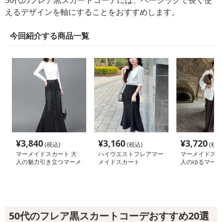
50代のフレア黒スカートコーデには、ベーシックで長く使
えるデザインを軸にすることをおすすめします。
今回紹介する商品一覧
¥
3,840
¥
3,160
¥
3,720
(税込)
(税込)
(税込
マーメイドスカート 大
ハイウエストフレアマー
マーメイドスカ
人の魅力引き立つマーメ
メイドスカート
人のゆるマーメ
イドデニムロングスカー
グスカート
ト
50代のフレア黒スカートコーデおすすめ20選