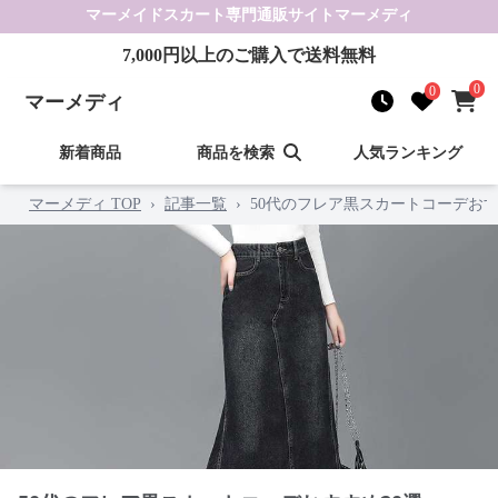
マーメイドスカート
専門通販サイト
マーメディ
7,000
円以上のご購入で送料無料
0
0
マーメディ
新着商品
商品を検索
人気ランキング
マーメディ TOP
›
記事一覧
›
50代のフレア黒スカートコーデおす