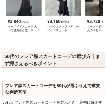
¥
3,840
¥
3,160
¥
3,720
(税込)
(税込)
(税込
マーメイドスカート 大
ハイウエストフレアマー
マーメイドスカ
人の魅力引き立つマーメ
メイドスカート
人のゆるマーメ
イドデニムロングスカー
グスカート
ト
50代のフレア黒スカートコーデの選び方｜ま
ず押さえるべきポイント
フレア黒スカートコーデを50代が選ぶうえで重要
な判断基準
50代がフレア黒スカートコーデを選ぶとき、最初に確認す