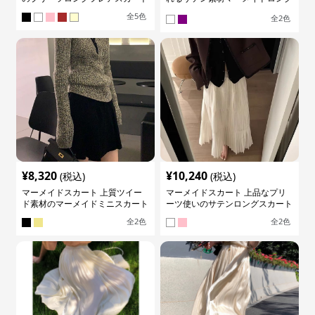
スカート
全
5
色
全
2
色
¥
8,320
¥
10,240
(税込)
(税込)
マーメイドスカート 上質ツイー
マーメイドスカート 上品なプリ
ド素材のマーメイドミニスカート
ーツ使いのサテンロングスカート
全
2
色
全
2
色