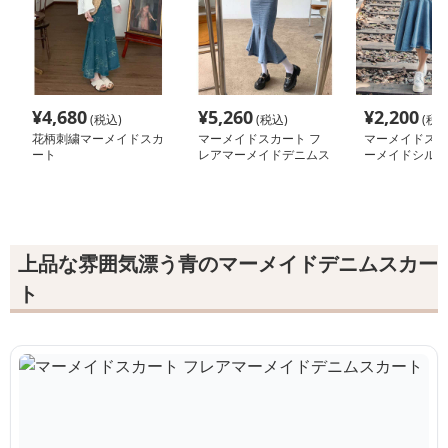
¥
4,680
¥
5,260
¥
2,200
(税込)
(税込)
(税込
花柄刺繍マーメイドスカ
マーメイドスカート フ
マーメイドスカ
ート
レアマーメイドデニムス
ーメイドシルエ
カート
ムフリル裾スカ
上品な雰囲気漂う青のマーメイドデニムスカー
ト