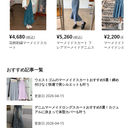
¥
4,680
¥
5,260
¥
2,200
(税込)
(税込)
(税込
花柄刺繍マーメイドスカ
マーメイドスカート フ
マーメイドスカ
ート
レアマーメイドデニムス
ーメイドシルエ
カート
ムフリル裾スカ
おすすめ記事一覧
ウエストゴムのマーメイドスカートおすすめ5選！締め
付けなく快適で美シルエットも叶う
更新日
2026-04-15
デニムマーメイドロングスカートおすすめ5選！カジュ
アルに決まって体型カバーも叶う
更新日
2026-04-15