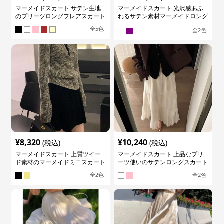
マーメイドスカート サテン生地
マーメイドスカート 光沢感あふ
のプリーツロングフレアスカート
れるサテン素材マーメイドロング
スカート
全
5
色
全
2
色
¥
8,320
¥
10,240
(税込)
(税込)
マーメイドスカート 上質ツイー
マーメイドスカート 上品なプリ
ド素材のマーメイドミニスカート
ーツ使いのサテンロングスカート
全
2
色
全
2
色