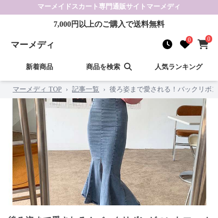
マーメイドスカート
専門通販サイト
マーメディ
7,000
円以上のご購入で送料無料
0
0
マーメディ
新着商品
商品を検索
人気ランキング
マーメディ TOP
›
記事一覧
›
後ろ姿まで愛される！バックリボン