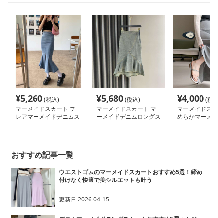
¥
5,260
¥
5,680
¥
4,000
(税込)
(税込)
(税込
マーメイドスカート フ
マーメイドスカート マ
マーメイドスカ
レアマーメイドデニムス
ーメイドデニムロングス
めらかマーメイ
カート
カート
スカート
おすすめ記事一覧
ウエストゴムのマーメイドスカートおすすめ5選！締め
付けなく快適で美シルエットも叶う
更新日
2026-04-15