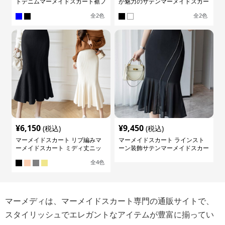
トデニムマーメイドスカート裾フ
が魅力のサテンマーメイドスカー
レア
ト
全
2
色
全
2
色
¥
6,150
¥
9,450
(税込)
(税込)
マーメイドスカート リブ編みマ
マーメイドスカート ラインスト
ーメイドスカート ミディ丈ニッ
ーン装飾サテンマーメイドスカー
ト
ト
全
4
色
マーメディは、マーメイドスカート専門の通販サイトで、
スタイリッシュでエレガントなアイテムが豊富に揃ってい